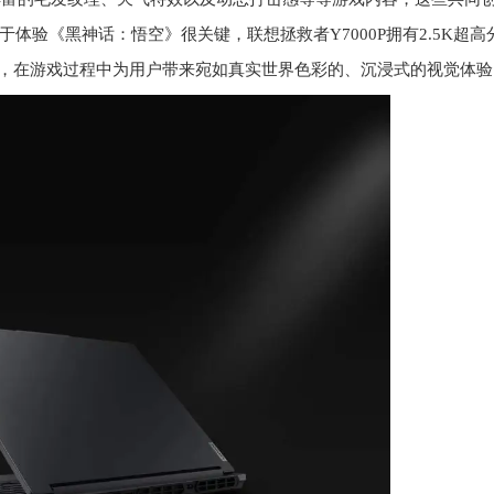
验《黑神话：悟空》很关键，联想拯救者Y7000P拥有2.5K超高
高色域，在游戏过程中为用户带来宛如真实世界色彩的、沉浸式的视觉体