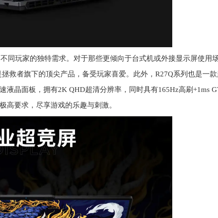
足不同玩家的独特需求。对于那些更倾向于台式机或外接显示屏使用
是拯救者旗下的顶尖产品，备受玩家喜爱。此外，R27Q系列也是一款
面板，拥有2K QHD超清分辨率，同时具有165Hz高刷+1ms G
极高要求，尽享游戏的乐趣与刺激。