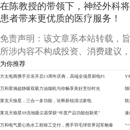
在陈教授的带领下，神经外科将
患者带来更优质的医疗服务！
免责声明：该文章系本站转载，
所涉内容不构成投资、消费建议
为你推荐
方太电商携手京东开启13周年庆典，高端全场景厨电P1
Y
万和星瀚超静吸双吸力油烟机与你畅享美好烹饪时光
猫
莱克天狼星，三合一多功能，诠释新锐清洁家电
联
莱克天狼星S9洗地吸尘器荣获“年度产品功能创新奖”
速
万和电气爱心热水工程竣工交付，携手羽毛球世界冠军鲍春
“