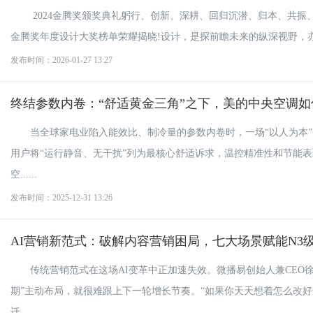
2024金腾奖颁奖典礼躬行、创新、深耕、回归沉潜、归本、共振
金腾奖年度设计大奖榜单荣耀揭晓!设计，是探前瞻未来的纵深视野，亦是致敬
发布时间：2026-01-27 13:27
终结参数内卷：“舒适黄金三角”之下，美的中央空调如
当全球家电业陷入能效比、制冷量的参数内卷时，一场“以人为本”
用户将“运行静音、无干扰”列为最核心舒适诉求，温控精准性和节能
空......
发布时间：2025-12-31 13:26
AI营销新范式：破解内容营销困局，七大场景赋能N3
传统营销范式在这场AI变革中正加速失效。微播易创始人兼CEO
期”主动布局，就很难跟上下一轮增长节奏。“如果你天天想着怎么改
迁......