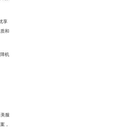
优享
品质和
保障机
医美服
方案，