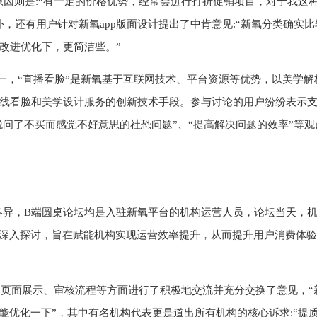
原因则是:“有一定的价格优势，经常会进行打折促销项目，对于我这
，还有用户针对新氧app版面设计提出了中肯意见:“新氧分类确实比
改进优化下，更简洁些。”
之一，“直播看脸”是新氧基于互联网技术、平台资源等优势，以美学解
线看脸和美学设计服务的创新技术手段。参与讨论的用户纷纷表示
摆脱问了不买而感觉不好意思的社恐问题”、“提高解决问题的效率”等观
份各异，B端圆桌论坛均是入驻新氧平台的机构运营人员，论坛当天，
开深入探讨，旨在赋能机构实现运营效率提升，从而提升用户消费体
页面展示、审核流程等方面进行了积极地交流并充分交换了意见，“
能优化一下”，其中有名机构代表更是道出所有机构的核心诉求:“提