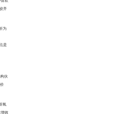
种喜欢
较齐
析为
支
点是
机构伙
验价
新氧
质增效