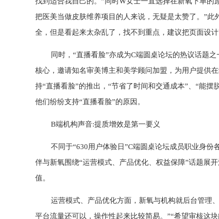
找到适合我自己的。”同时W女士一直选择在新氧下单的
把医美当做皮肤维养项目的人来说，无疑是太赞了。”此外
全，但是看起来太杂乱了，找不到重点，建议把页面设计
同时，“直播看脸”亦成为C端圆桌论坛的热议话题
核心，邀请知名审美博主和美学顾问加盟，为用户提供在
持“直播看脸”的推出，“节省了时间和交通成本”、“能
他们纷纷支持“直播看脸”的原因。
B端机构声音:提质增效是第一要义
不同于“630用户体验日”C端圆桌论坛成员职业身
伴与新氧围绕“运营模式、产品优化、权益保障”话题展
值。
运营模式、产品优化方面，新氧与机构就后台管理、
平台流量还可以，操作性起来比较简易。”“希望审核这块