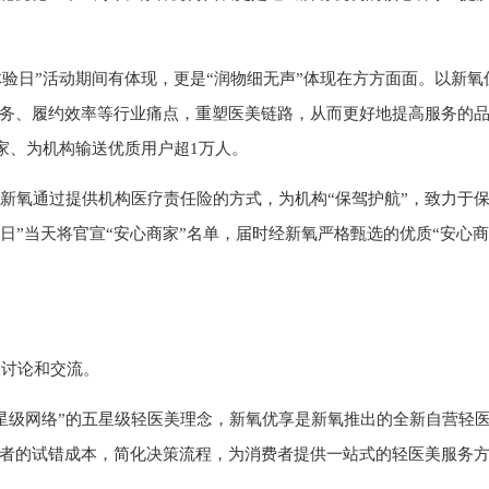
体验日”活动期间有体现，更是“润物细无声”体现在方方面面。以新氧
务、履约效率等行业痛点，重塑医美链路，从而更好地提高服务的
余家、为机构输送优质用户超1万人。
，新氧通过提供机构医疗责任险的方式，为机构“保驾护航”，致力于
验日”当天将官宣“安心商家”名单，届时经新氧严格甄选的优质“安心商
入讨论和交流。
星级网络”的五星级轻医美理念，新氧优享是新氧推出的全新自营轻
者的试错成本，简化决策流程，为消费者提供一站式的轻医美服务