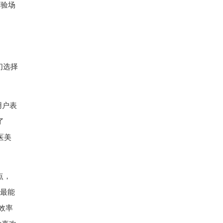
体验场
们选择
用户表
了
医美
点，
是最能
效率