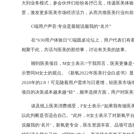
大到业务模式，参会伙伴们纷纷各抒己见，传递医美体验
景，激发更多医美市场经济活力，从而共推医美行业向前
C端用户声音:专业是最能说服我的“名片”
在“630用户体验日”C端圆桌论坛上，用户代表们
相聚于此，共话与医美的那些事，讨论有关美的故事。
聊到医美项目，M女士表示:“于我而言，医美更像
示赞同M女士的观点。《新氧2022年医美行业白皮书》显
2020年的2:8！可见随着用户需求与日逐增，轻医美
项目的决策成本越来越“轻”，频率选择方面，用户对医美
谈及线上医美消费感受，F女士表示:“如果我有做
以此判断是否适合自己。”此外，H女士表示了对新氧平
说服我的‘名片’，新氧更专业，医生资源丰富、品项可