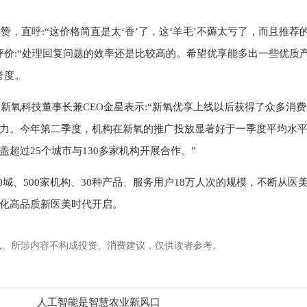
，直呼:“这价格简直是太‘香’了，这‘羊毛’不薅太亏了，而且推荐
评价:“处理回复问题的效率还是比较高的。希望优享能多出一些优质
誉度。
新氧科技董事长兼CEO金星表示:“新氧优享上线以后获得了众多消
力。今年第二季度，机构在新氧的推广投放显著好于一季度平均水
超过25个城市与130多家机构开展合作。”
0城、500家机构、30种产品、服务用户18万人次的规模，不断从医
化高品质新医美时代开启。
讯。所涉内容不构成投资、消费建议，仅供读者参考。
人工智能是智慧农业新风口