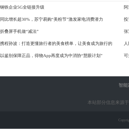
钢铁企业5G全链接升级
阿
同比增长超30%，苏宁易购“美粉节”激发家电消费潜力
投
折叠屏手机做“减法”
张
携程孙波：打造更懂旅行者的美食榜单，让美食成为旅行的
人
以鉴别保障正品，得物App再度成为中消协“慧眼计划”
可
智能
本站部分信息来源于
Copyrig